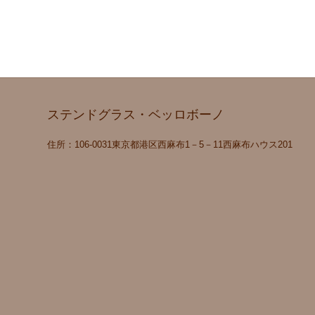
ステンドグラス・ベッロボーノ
住所：106‐0031東京都港区西麻布1－5－11西麻布ハウス201